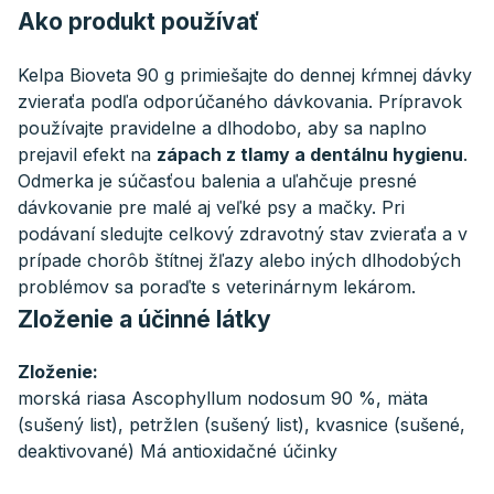
Ako produkt používať
Kelpa Bioveta 90 g primiešajte do dennej kŕmnej dávky
zvieraťa podľa odporúčaného dávkovania. Prípravok
používajte pravidelne a dlhodobo, aby sa naplno
prejavil efekt na
zápach z tlamy a dentálnu hygienu
.
Odmerka je súčasťou balenia a uľahčuje presné
dávkovanie pre malé aj veľké psy a mačky. Pri
podávaní sledujte celkový zdravotný stav zvieraťa a v
prípade chorôb štítnej žľazy alebo iných dlhodobých
problémov sa poraďte s veterinárnym lekárom.
Zloženie a účinné látky
Zloženie:
morská riasa Ascophyllum nodosum 90 %, mäta
(sušený list), petržlen (sušený list), kvasnice (sušené,
deaktivované) Má antioxidačné účinky