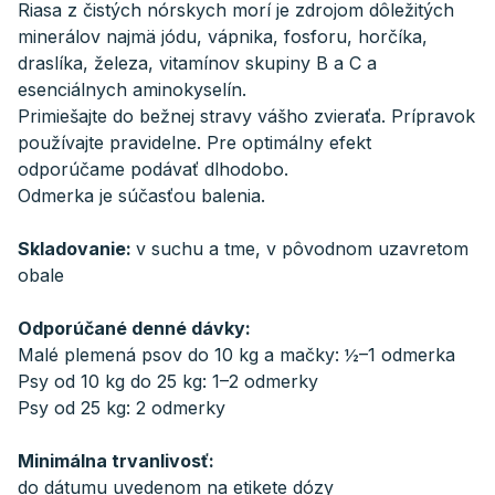
Riasa z čistých nórskych morí je zdrojom dôležitých
minerálov najmä jódu, vápnika, fosforu, horčíka,
draslíka, železa, vitamínov skupiny B a C a
esenciálnych aminokyselín.
Primiešajte do bežnej stravy vášho zvieraťa. Prípravok
používajte pravidelne. Pre optimálny efekt
odporúčame podávať dlhodobo.
Odmerka je súčasťou balenia.
Skladovanie:
v suchu a tme, v pôvodnom uzavretom
obale
Odporúčané denné dávky:
Malé plemená psov do 10 kg a mačky: ½–1 odmerka
Psy od 10 kg do 25 kg: 1–2 odmerky
Psy od 25 kg: 2 odmerky
Minimálna trvanlivosť:
do dátumu uvedenom na etikete dózy