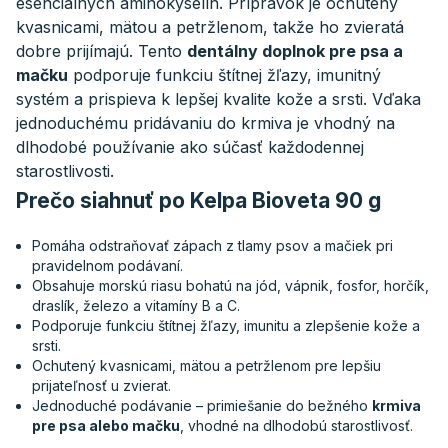
esenciálnych aminokyselín. Prípravok je ochutený
kvasnicami, mätou a petržlenom, takže ho zvieratá
dobre prijímajú. Tento
dentálny doplnok pre psa a
mačku
podporuje funkciu štítnej žľazy, imunitný
systém a prispieva k lepšej kvalite kože a srsti. Vďaka
jednoduchému pridávaniu do krmiva je vhodný na
dlhodobé používanie ako súčasť každodennej
starostlivosti.
Prečo siahnuť po Kelpa Bioveta 90 g
Pomáha odstraňovať zápach z tlamy psov a mačiek pri
pravidelnom podávaní.
Obsahuje morskú riasu bohatú na jód, vápnik, fosfor, horčík,
draslík, železo a vitamíny B a C.
Podporuje funkciu štítnej žľazy, imunitu a zlepšenie kože a
srsti.
Ochutený kvasnicami, mätou a petržlenom pre lepšiu
prijateľnosť u zvierat.
Jednoduché podávanie – primiešanie do bežného
krmiva
pre psa alebo mačku
, vhodné na dlhodobú starostlivosť.