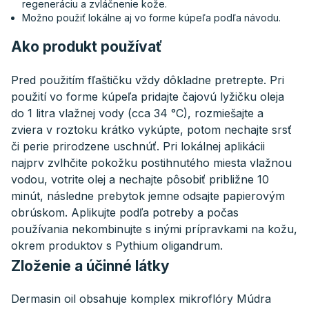
regeneráciu a zvláčnenie kože.
Možno použiť lokálne aj vo forme kúpeľa podľa návodu.
Ako produkt používať
Pred použitím fľaštičku vždy dôkladne pretrepte. Pri
použití vo forme kúpeľa pridajte čajovú lyžičku oleja
do 1 litra vlažnej vody (cca 34 °C), rozmiešajte a
zviera v roztoku krátko vykúpte, potom nechajte srsť
či perie prirodzene uschnúť. Pri lokálnej aplikácii
najprv zvlhčite pokožku postihnutého miesta vlažnou
vodou, votrite olej a nechajte pôsobiť približne 10
minút, následne prebytok jemne odsajte papierovým
obrúskom. Aplikujte podľa potreby a počas
používania nekombinujte s inými prípravkami na kožu,
okrem produktov s Pythium oligandrum.
Zloženie a účinné látky
Dermasin oil obsahuje komplex mikroflóry Múdra