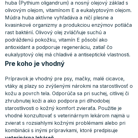
huba (Pythium oligandrum) a nosný olejový základ s
olivovým olejom, vitamínom E a eukalyptovým olejom.
Múdra huba aktívne vyhľadáva a ničí plesne a
kvasinkové organizmy a produkciou enzýmov potláča
rast baktérií. Olivový olej zvláčňuje suchú a
podráždenú pokožku, vitamín E pôsobí ako
antioxidant a podporuje regeneráciu, zatiaľ čo
eukalyptový olej má chladivé a antiseptické vlastnosti.
Pre koho je vhodný
Prípravok je vhodný pre psy, mačky, malé cicavce,
vtáky aj plazy so zvýšenými nárokmi na starostlivosť o
kožu a povrch tela. Odporúča sa pri suchej, citlivej či
zhrubnutej koži a ako podpora pri dlhodobej
starostlivosti o kožný komfort zvieraťa. Použitie je
vhodné konzultovať s veterinárnym lekárom najmä u
zvierat s rozsiahlymi kožnými problémami alebo pri
kombinácii s inými prípravkami, ktoré predpisuje
veterinárna lekáreň
.