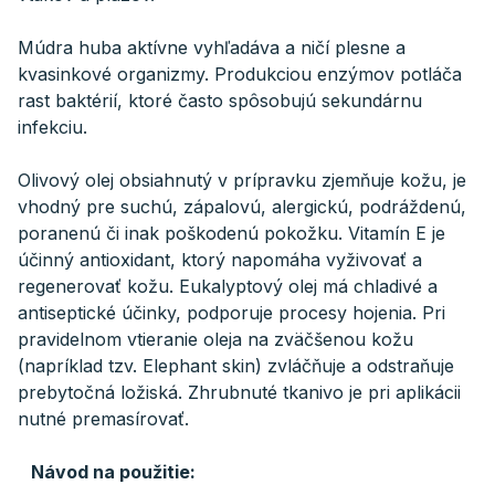
Múdra huba aktívne vyhľadáva a ničí plesne a
kvasinkové organizmy. Produkciou enzýmov potláča
rast baktérií, ktoré často spôsobujú sekundárnu
infekciu.
Olivový olej obsiahnutý v prípravku zjemňuje kožu, je
vhodný pre suchú, zápalovú, alergickú, podráždenú,
poranenú či inak poškodenú pokožku. Vitamín E je
účinný antioxidant, ktorý napomáha vyživovať a
regenerovať kožu. Eukalyptový olej má chladivé a
antiseptické účinky, podporuje procesy hojenia. Pri
pravidelnom vtieranie oleja na zväčšenou kožu
(napríklad tzv. Elephant skin) zvláčňuje a odstraňuje
prebytočná ložiská. Zhrubnuté tkanivo je pri aplikácii
nutné premasírovať.
Návod na použitie: