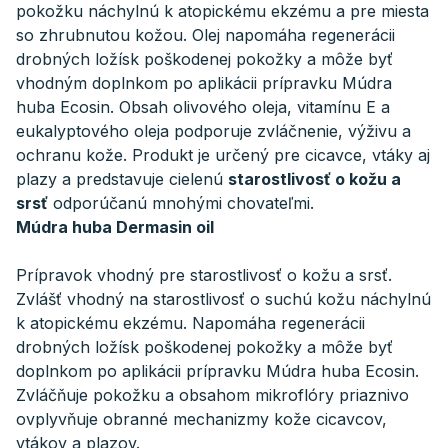
pokožku náchylnú k atopickému ekzému a pre miesta
so zhrubnutou kožou. Olej napomáha regenerácii
drobných ložísk poškodenej pokožky a môže byť
vhodným doplnkom po aplikácii prípravku Múdra
huba Ecosin. Obsah olivového oleja, vitamínu E a
eukalyptového oleja podporuje zvláčnenie, výživu a
ochranu kože. Produkt je určený pre cicavce, vtáky aj
plazy a predstavuje cielenú
starostlivosť o kožu a
srsť
odporúčanú mnohými chovateľmi.
Múdra huba Dermasin oil
Prípravok vhodný pre starostlivosť o kožu a srsť.
Zvlášť vhodný na starostlivosť o suchú kožu náchylnú
k atopickému ekzému. Napomáha regenerácii
drobných ložísk poškodenej pokožky a môže byť
doplnkom po aplikácii prípravku Múdra huba Ecosin.
Zvláčňuje pokožku a obsahom mikroflóry priaznivo
ovplyvňuje obranné mechanizmy kože cicavcov,
vtákov a plazov.