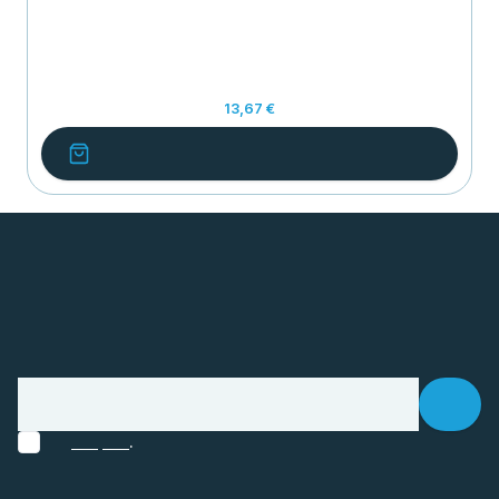
13,67 €
.