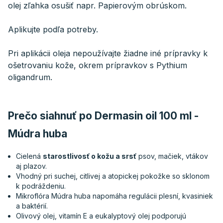
olej zľahka osušiť napr. Papierovým obrúskom.
Aplikujte podľa potreby.
Pri aplikácii oleja nepoužívajte žiadne iné prípravky k
ošetrovaniu kože, okrem prípravkov s Pythium
oligandrum.
Prečo siahnuť po Dermasin oil 100 ml -
Múdra huba
Cielená
starostlivosť o kožu a srsť
psov, mačiek, vtákov
aj plazov.
Vhodný pri suchej, citlivej a atopickej pokožke so sklonom
k podráždeniu.
Mikroflóra Múdra huba napomáha regulácii plesní, kvasiniek
a baktérií.
Olivový olej, vitamín E a eukalyptový olej podporujú