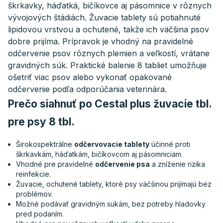
škrkavky, háďatká, bičíkovce aj pásomnice v rôznych
vývojových štádiách. Žuvacie tablety sú potiahnuté
lipidovou vrstvou a ochutené, takže ich väčšina psov
dobre prijíma. Prípravok je vhodný na pravidelné
odčervenie psov rôznych plemien a veľkostí, vrátane
gravidných súk. Praktické balenie 8 tabliet umožňuje
ošetriť viac psov alebo vykonať opakované
odčervenie podľa odporúčania veterinára.
Prečo siahnuť po Cestal plus žuvacie tbl.
pre psy 8 tbl.
Širokospektrálne
odčervovacie tablety
účinné proti
škrkavkám, háďatkám, bičíkovcom aj pásomniciam.
Vhodné pre pravidelné
odčervenie psa
a zníženie rizika
reinfekcie.
Žuvacie, ochutené tablety, ktoré psy väčšinou prijímajú bez
problémov.
Možné podávať gravidným sukám, bez potreby hladovky
pred podaním.