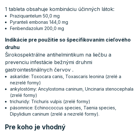
1 tableta obsahuje kombináciu účinných látok:
Praziquantelum 50,0 mg
Pyranteli embonas 144,0 mg
Fenbendazolum 200,0 mg
Indikácie pre použitie so špecifikovaním cieľového
druhu
Širokospektrálne antihelmintikum na liečbu a
prevenciu infestácie bežnými druhmi
gastrointestinálnych červov .
askarídie: Toxocara canis, Toxascaris leonina (zrelé a
nezrelé formy)
ankylostómy: Ancylostoma caninum, Uncinaria stenocephala
(zrelé formy)
trichuridy: Trichuris vulpis (zrelé formy)
pásomnice: Echinococcus species, Taenia species,
Dipylidium caninum (zrelé a nezrelé formy).
Pre koho je vhodný