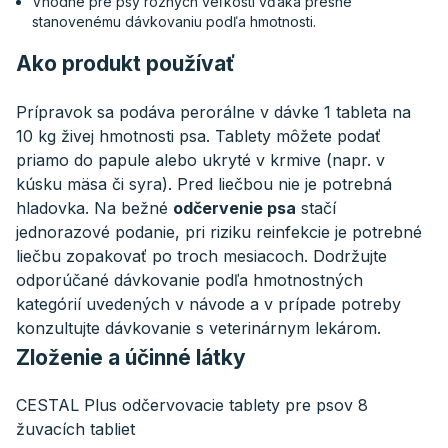
Vhodné pre psy rôznych veľkostí vďaka presne
stanovenému dávkovaniu podľa hmotnosti.
Ako produkt používať
Prípravok sa podáva perorálne v dávke 1 tableta na
10 kg živej hmotnosti psa. Tablety môžete podať
priamo do papule alebo ukryté v krmive (napr. v
kúsku mäsa či syra). Pred liečbou nie je potrebná
hladovka. Na bežné
odčervenie psa
stačí
jednorazové podanie, pri riziku reinfekcie je potrebné
liečbu zopakovať po troch mesiacoch. Dodržujte
odporúčané dávkovanie podľa hmotnostných
kategórií uvedených v návode a v prípade potreby
konzultujte dávkovanie s veterinárnym lekárom.
Zloženie a účinné látky
CESTAL Plus odčervovacie tablety pre psov 8
žuvacích tabliet