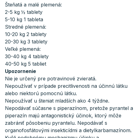
Šteňatá a malé plemená:
2-5 kg ½ tablety
5-10 kg 1 tableta
Stredné plemená:
10-20 kg 2 tablety
20-30 kg 3 tablety
Veľké plemená:
30-40 kg 4 tablety
40-50 kg 5 tabliet
Upozornenie
Nie je určený pre potravinové zvieratá.
Nepoužívať v prípade precitlivenosti na účinnú látku
alebo niektorú pomocnú látku.
Nepoužívať u šteniat mladších ako 4 týždne.
Nepodávať súčasne s piperazínom, pretože pyrantel a
piperazín majú antagonistický účinok, ktorý môže
zabrániť pôsobeniu pyrantelu. Nepodávať s
organofosfátovými insekticídmi a dietylkarbamazínom.
Kvôli podobnému mechanizmu účinku a