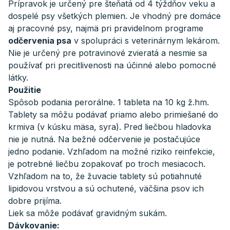
Prípravok je určený pre šteňatá od 4 týždňov veku a
dospelé psy všetkých plemien. Je vhodný pre domáce
aj pracovné psy, najmä pri pravidelnom programe
odčervenia psa
v spolupráci s veterinárnym lekárom.
Nie je určený pre potravinové zvieratá a nesmie sa
používať pri precitlivenosti na účinné alebo pomocné
látky.
Použitie
Spôsob podania perorálne. 1 tableta na 10 kg ž.hm.
Tablety sa môžu podávať priamo alebo primiešané do
krmiva (v kúsku mäsa, syra). Pred liečbou hladovka
nie je nutná. Na bežné odčervenie je postačujúce
jedno podanie. Vzhľadom na možné riziko reinfekcie,
je potrebné liečbu zopakovať po troch mesiacoch.
Vzhľadom na to, že žuvacie tablety sú potiahnuté
lipidovou vrstvou a sú ochutené, väčšina psov ich
dobre prijíma.
Liek sa môže podávať gravidným sukám.
Dávkovanie: