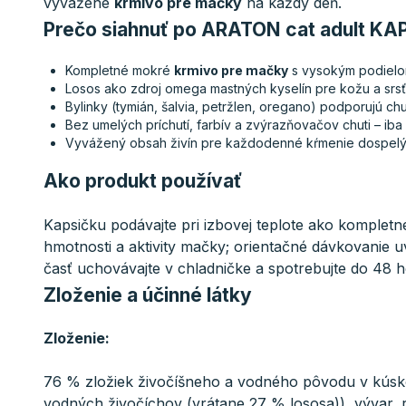
vyvážené
krmivo pre mačky
na každý deň.
Prečo siahnuť po ARATON cat adult K
Kompletné mokré
krmivo pre mačky
s vysokým podielom
Losos ako zdroj omega mastných kyselín pre kožu a srsť,
Bylinky (tymián, šalvia, petržlen, oregano) podporujú chu
Bez umelých príchutí, farbív a zvýrazňovačov chuti – iba
Vyvážený obsah živín pre každodenné kŕmenie dospelý
Ako produkt používať
Kapsičku podávajte pri izbovej teplote ako komplet
hmotnosti a aktivity mačky; orientačné dávkovanie
časť uchovávajte v chladničke a spotrebujte do 48 h
Zloženie a účinné látky
Zloženie:
76 % zložiek živočíšneho a vodného pôvodu v kúsko
vodných živočíchov (vrátane 27 % lososa)), vývar, r