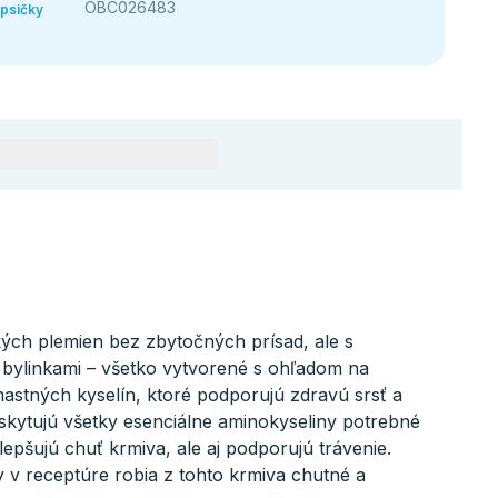
OBC026483
apsičky
ých plemien bez zbytočných prísad, ale s
bylinkami – všetko vytvorené s ohľadom na
mastných kyselín, ktoré podporujú zdravú srsť a
poskytujú všetky esenciálne aminokyseliny potrebné
lepšujú chuť krmiva, ale aj podporujú trávenie.
 v receptúre robia z tohto krmiva chutné a