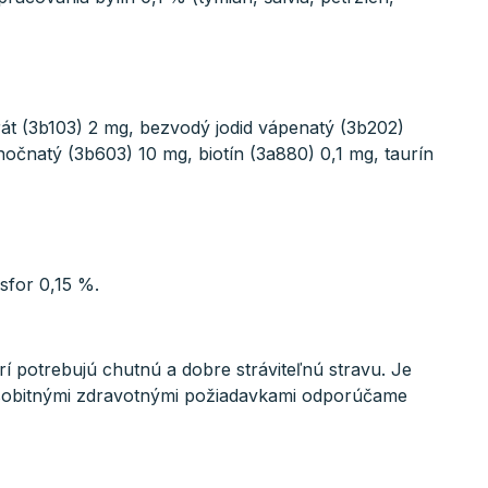
át (3b103) 2 mg, bezvodý jodid vápenatý (3b202)
čnatý (3b603) 10 mg, biotín (3a880) 0,1 mg, taurín
sfor 0,15 %.
rí potrebujú chutnú a dobre stráviteľnú stravu. Je
sobitnými zdravotnými požiadavkami odporúčame