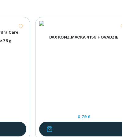
ydra Care
DAX KONZ.MACKA 415G HOVADZIE
0x75 g
0,79 €