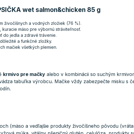
APSIČKA wet salmon&chicken 85 g
 živočíšnych a vodných zložiek (76 %).
 kuracie mäso pre výbornú stráviteľnosť.
ť do jedla a zdravé trávenie.
 dôležité a funkčné zložky.
ch mačiek všetkých plemien.
né
krmivo pre mačky
alebo v kombinácii so suchým krmivom
 uvádza tabuľka výrobcu. Mačke vždy zabezpečte misku s 
odín.
ch (mäso a vedľajšie produkty živočíšneho pôvodu (vrátan
yžová múka, vitálny pšeničný glutén, celulóza, produkty spr