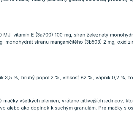
0 MJ, vitamín E (3a700) 100 mg, síran železnatý monohydr
 monohydrát síranu manganičitého (3b503) 2 mg, oxid zino
uk 3,5 %, hrubý popol 2 %, vlhkosť 82 %, vápnik 0,2 %, fo
 mačky všetkých plemien, vrátane citlivejších jedincov, kto
vo alebo ako doplnok k suchým granulám. Pre mačky s o