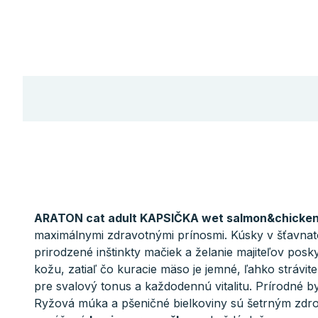
ARATON cat adult KAPSIČKA wet salmon&chicken
maximálnymi zdravotnými prínosmi. Kúsky v šťavnat
prirodzené inštinkty mačiek a želanie majiteľov pos
kožu, zatiaľ čo kuracie mäso je jemné, ľahko strávit
pre svalový tonus a každodennú vitalitu. Prírodné byl
Ryžová múka a pšeničné bielkoviny sú šetrným zdroj