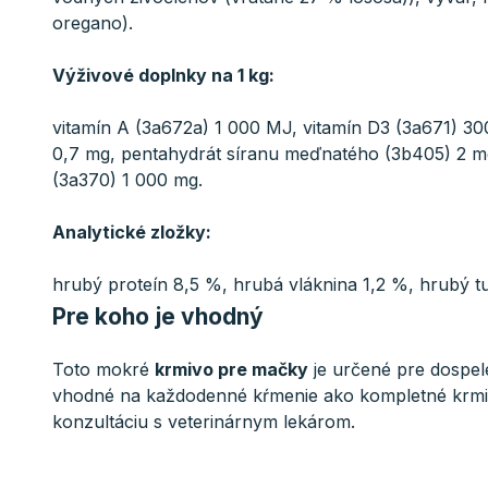
oregano).
Výživové doplnky na 1 kg:
vitamín A (3a672a) 1 000 MJ, vitamín D3 (3a671) 30
0,7 mg, pentahydrát síranu meďnatého (3b405) 2 mg,
(3a370) 1 000 mg.
Analytické zložky:
hrubý proteín 8,5 %, hrubá vláknina 1,2 %, hrubý t
Pre koho je vhodný
Toto mokré
krmivo pre mačky
je určené pre dospelé
vhodné na každodenné kŕmenie ako kompletné krmi
konzultáciu s veterinárnym lekárom.