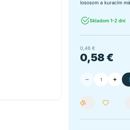
lososom a kuracím mä
Skladom 1-2 dní
0,48 €
0,58 €