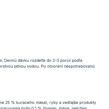
. Dennú dávku rozdeľte do 2–3 porcií podľa
čerstvou pitnou vodou. Po otvorení nespotrebovanú
e 25 % kuracieho mäsa), ryby a vedľajšie produkty
acovania bylín 0,1 % (tymián, šalvia, petržlen,