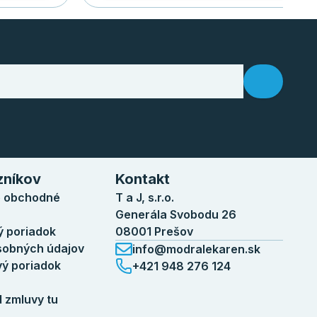
zníkov
Kontakt
 obchodné
T a J, s.r.o.
Generála Svobodu 26
 poriadok
08001 Prešov
sobných údajov
info@modralekaren.sk
ý poriadok
+421 948 276 124
d zmluvy tu