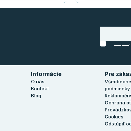
.
Informácie
Pre záka
O nás
Všeobecné
Kontakt
podmienky
Blog
Reklamačný
Ochrana o
Prevádzkov
Cookies
Odstúpiť o