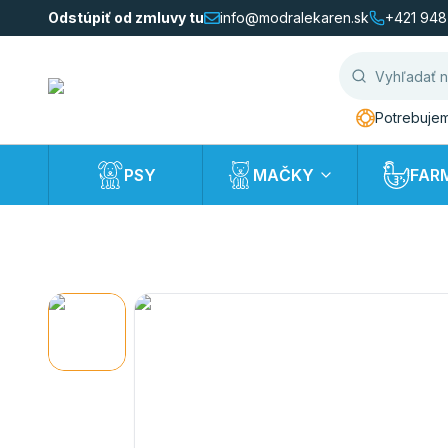
Odstúpiť od zmluvy tu
info@modralekaren.sk
+421 948
Potrebujem
PSY
MAČKY
FAR