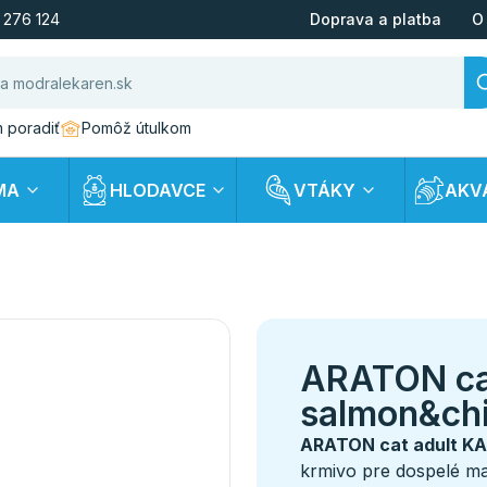
 276 124
Doprava a platba
O
 poradiť
Pomôž útulkom
MA
HLODAVCE
VTÁKY
AKV
ARATON ca
salmon&chi
ARATON cat adult KA
krmivo pre dospelé ma