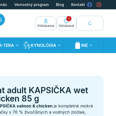
 nás
Vernostný program
Blog
Kontakt
0
Prihlásenie
Obľúbené
A-TERA
KYNOLÓGIA
INÉ
t adult KAPSIČKA wet
cken 85 g
PSIČKA salmon & chicken
je kompletné mokré
čky s 76 % živočíšnych a vodných zložiek,