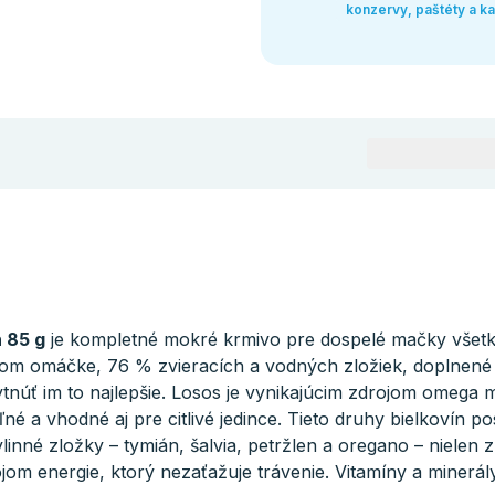
konzervy, paštéty a k
 85 g
je kompletné mokré krmivo pre dospelé mačky všetk
om omáčke, 76 % zvieracích a vodných zložiek, doplnené 
kytnúť im to najlepšie. Losos je vynikajúcim zdrojom omega 
eľné a vhodné aj pre citlivé jedince. Tieto druhy bielkovín 
inné zložky – tymián, šalvia, petržlen a oregano – nielen z
om energie, ktorý nezaťažuje trávenie. Vitamíny a minerály