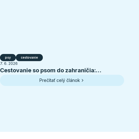
psy
cestovanie
7. 6. 2026
Cestovanie so psom do zahraničia:
kompletná príprava na letnú dovolenku
Prečítať celý článok