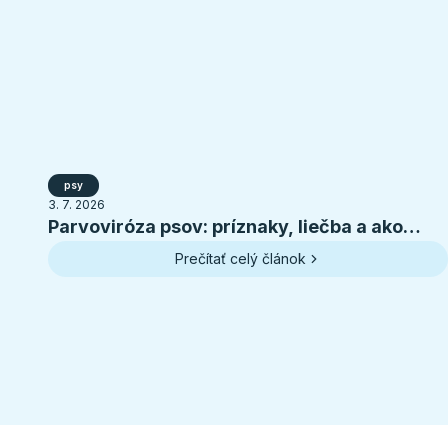
psy
3. 7. 2026
Parvoviróza psov: príznaky, liečba a ako
ochrániť šteniatko
Prečítať celý článok