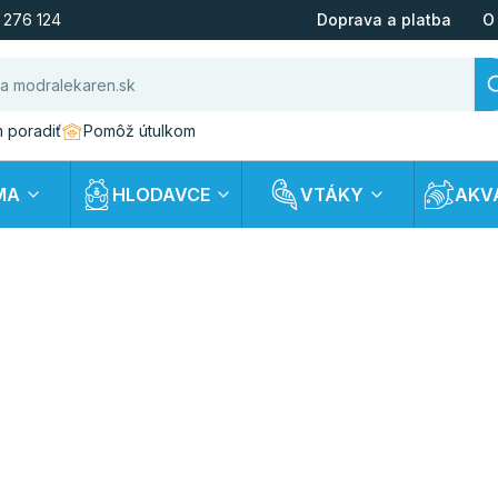
 276 124
Doprava a platba
O
 poradiť
Pomôž útulkom
MA
HLODAVCE
VTÁKY
AKV