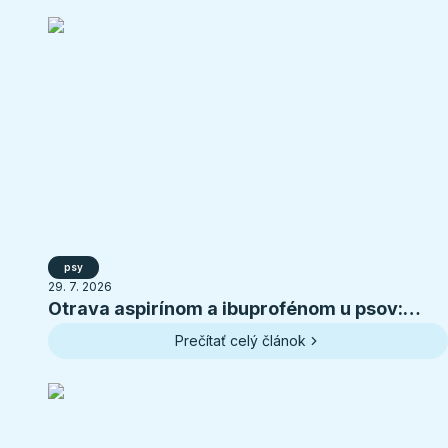
psy
29. 7. 2026
Otrava aspirínom a ibuprofénom u psov:
príznaky, toxické dávky a prvá pomoc
Prečítať celý článok