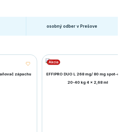
osobný odber v Prešove
Akcia
raňovač zápachu
EFFIPRO DUO L 268 mg/ 80 mg spot-on psy
20-40 kg 4 x 2,68 ml