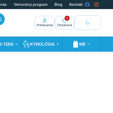
 nás
Vernostný program
Blog
Kontakt
0
Prihlásenie
Obľúbené
A-TERA
KYNOLÓGIA
INÉ