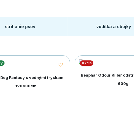
strihanie psov
vodítka a obojky
ky
Akcia
Beaphar Odour Killer odst
Dog Fantasy s vodnými tryskami
600g
120x30cm