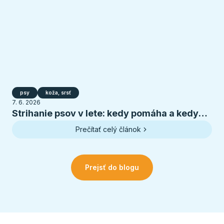
psy
koža, srsť
7. 6. 2026
Strihanie psov v lete: kedy pomáha a kedy
psovi škodí
Prečítať celý článok
Prejsť do blogu