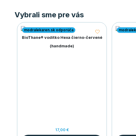
Vybrali sme pre vás
modralekaren.sk odporúča
modralek
BioThane® vodítko Hexa čierno-červené
(handmade)
17,00 €