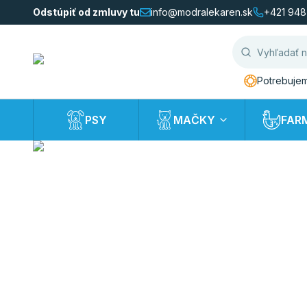
Odstúpiť od zmluvy tu
info@modralekaren.sk
+421 948
Potrebujem
PSY
MAČKY
FAR