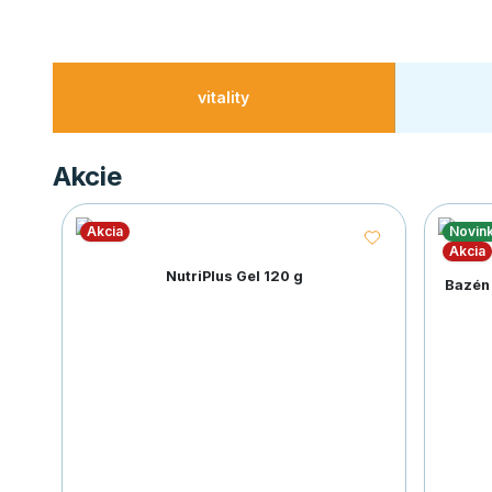
vitality
Akcie
Akcia
Novin
Akcia
NutriPlus Gel 120 g
Bazén 