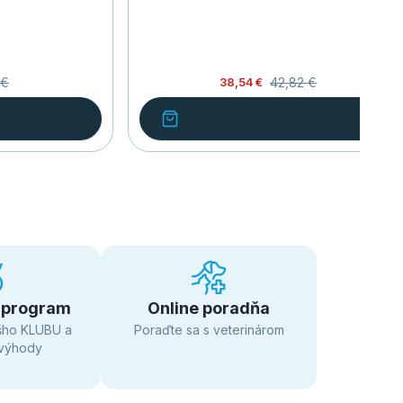
 €
42,82 €
38,54 €
 program
Online poradňa
šho KLUBU a
Poraďte sa s veterinárom
 výhody