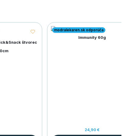
modralekaren.sk odporúča
Immunity 60g
Lick&Snack štvorec
20cm
24,90 €