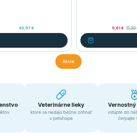
11,30
40,97 €
9,61 €
Akcie
enstvo
Veterinárne lieky
Vernostný
uktov
ktoré sa nedajú bežne zohnať
vstúpte do ná
v petshope
čerpajte