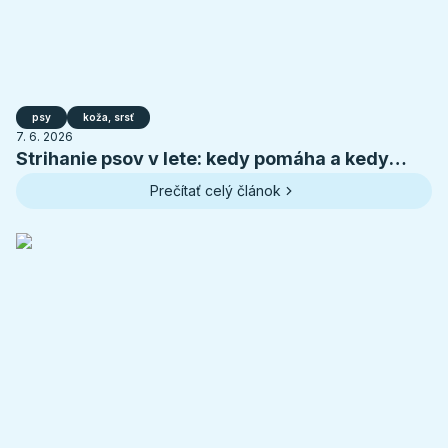
psy
koža, srsť
7. 6. 2026
Strihanie psov v lete: kedy pomáha a kedy
psovi škodí
Prečítať celý článok