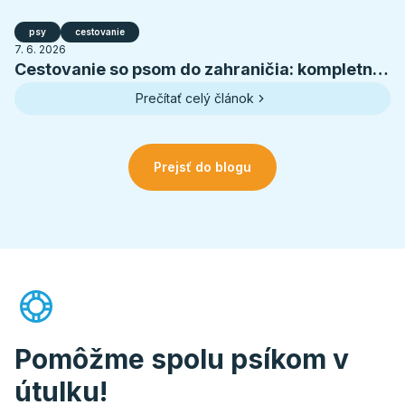
psy
cestovanie
7. 6. 2026
Cestovanie so psom do zahraničia: kompletná
príprava na letnú dovolenku
Prečítať celý článok
Prejsť do blogu
Pomôžme spolu psíkom v
útulku!