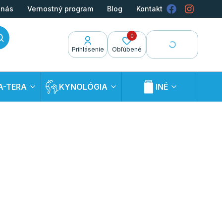
 nás
Vernostný program
Blog
Kontakt
0
Prihlásenie
Obľúbené
A-TERA
KYNOLÓGIA
INÉ