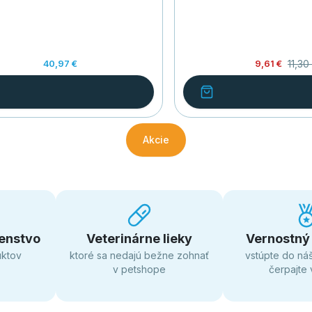
11,30
40,97 €
9,61 €
Akcie
enstvo
Veterinárne lieky
Vernostný
uktov
ktoré sa nedajú bežne zohnať
vstúpte do ná
v petshope
čerpajte