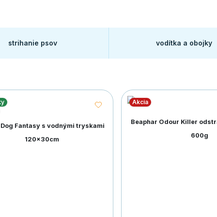
strihanie psov
vodítka a obojky
ky
Akcia
Beaphar Odour Killer odst
Dog Fantasy s vodnými tryskami
600g
120x30cm