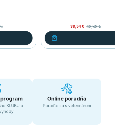
 €
42,82 €
38,54 €
 program
Online poradňa
šho KLUBU a
Poraďte sa s veterinárom
 výhody