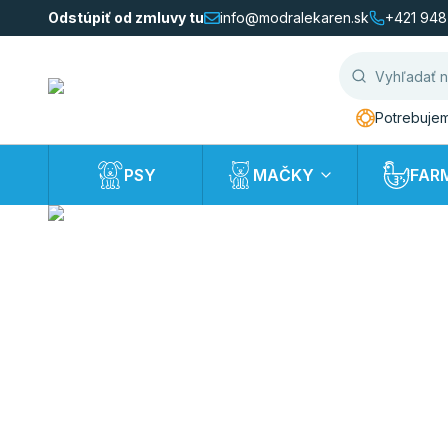
Odstúpiť od zmluvy tu
info@modralekaren.sk
+421 948
Potrebujem
PSY
MAČKY
FAR