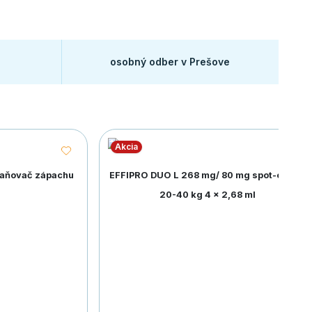
osobný odber v Prešove
Akcia
raňovač zápachu
EFFIPRO DUO L 268 mg/ 80 mg spot-on psy
20-40 kg 4 x 2,68 ml