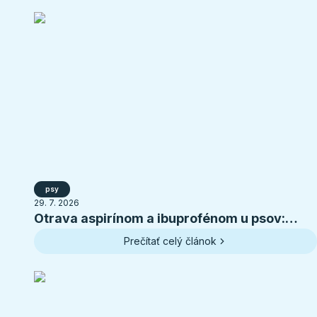
psy
29. 7. 2026
Otrava aspirínom a ibuprofénom u psov:
príznaky, toxické dávky a prvá pomoc
Prečítať celý článok