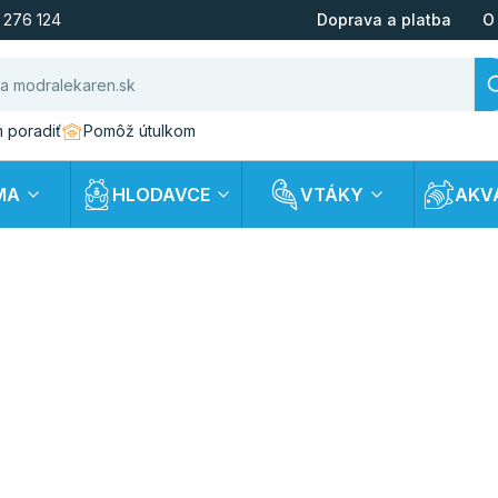
 276 124
Doprava a platba
O
 poradiť
Pomôž útulkom
MA
HLODAVCE
VTÁKY
AKV