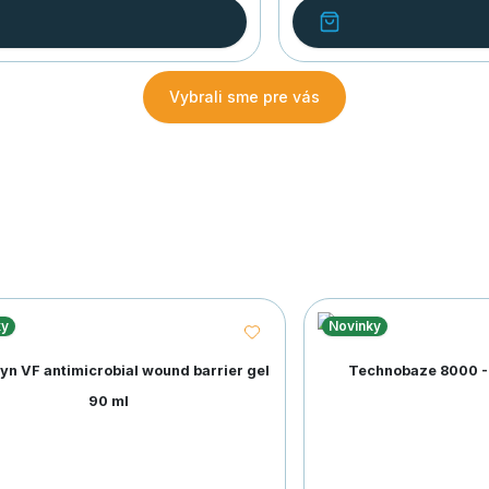
Vybrali sme pre vás
ky
Novinky
yn VF antimicrobial wound barrier gel
Technobaze 8000 - 
90 ml