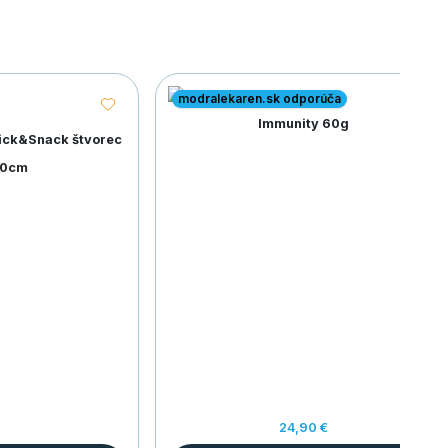
modralekaren.sk odporúča
Immunity 60g
Lick&Snack štvorec
20cm
24,90 €