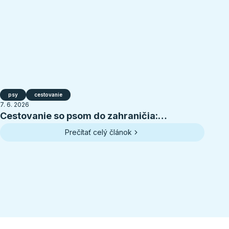
psy
cestovanie
7. 6. 2026
Cestovanie so psom do zahraničia:
kompletná príprava na letnú dovolenku
Prečítať celý článok