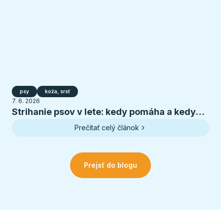
psy
koža, srsť
7. 6. 2026
Strihanie psov v lete: kedy pomáha a kedy
psovi škodí
Prečítať celý článok
Prejsť do blogu