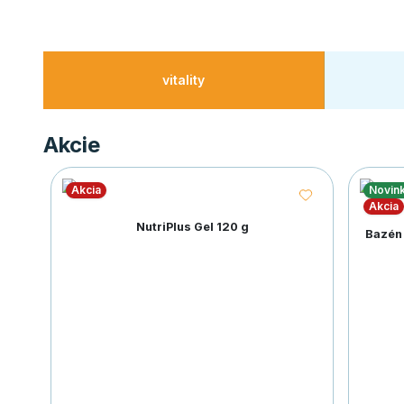
vitality
Akcie
Akcia
Novin
Akcia
NutriPlus Gel 120 g
Bazén 