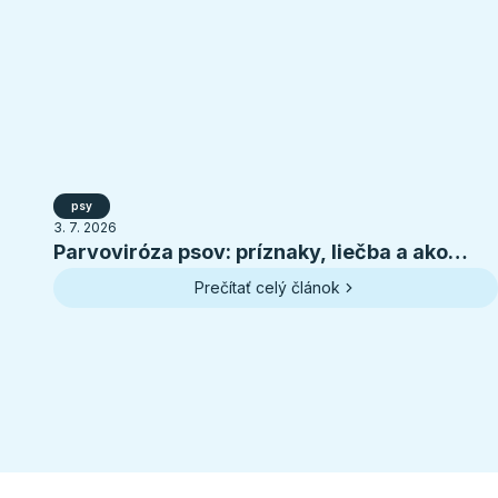
psy
3. 7. 2026
Parvoviróza psov: príznaky, liečba a ako
ochrániť šteniatko
Prečítať celý článok