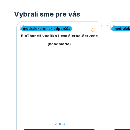
Vybrali sme pre vás
modralekaren.sk odporúča
modralek
BioThane® vodítko Hexa čierno-červené
(handmade)
17,00 €