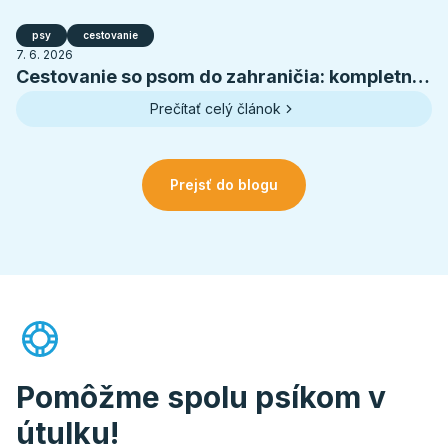
psy
cestovanie
7. 6. 2026
Cestovanie so psom do zahraničia: kompletná
príprava na letnú dovolenku
Prečítať celý článok
Prejsť do blogu
Pomôžme spolu psíkom v
útulku!