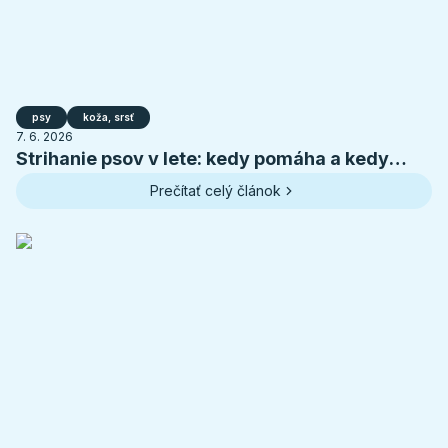
psy
koža, srsť
7. 6. 2026
Strihanie psov v lete: kedy pomáha a kedy
psovi škodí
Prečítať celý článok