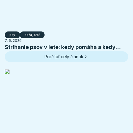
psy
koža, srsť
7. 6. 2026
Strihanie psov v lete: kedy pomáha a kedy
psovi škodí
Prečítať celý článok