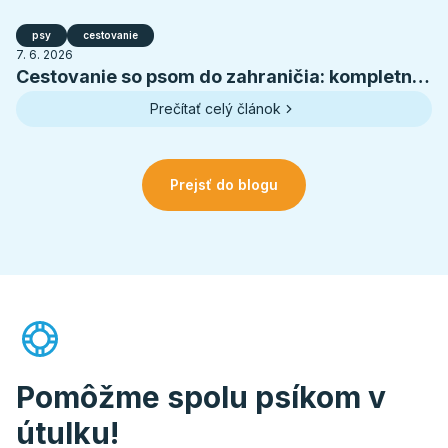
psy
cestovanie
7. 6. 2026
Cestovanie so psom do zahraničia: kompletná
príprava na letnú dovolenku
Prečítať celý článok
Prejsť do blogu
Pomôžme spolu psíkom v
útulku!