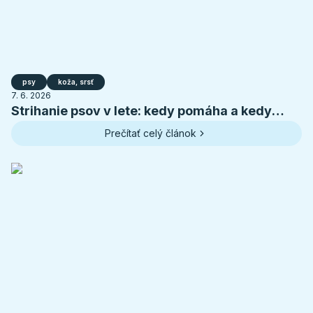
psy
koža, srsť
7. 6. 2026
Strihanie psov v lete: kedy pomáha a kedy
psovi škodí
Prečítať celý článok