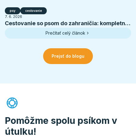
psy
cestovanie
7. 6. 2026
Cestovanie so psom do zahraničia: kompletná
príprava na letnú dovolenku
Prečítať celý článok
Prejsť do blogu
Pomôžme spolu psíkom v
útulku!